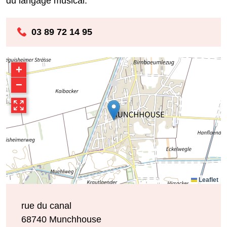
du langage musical.
03 89 72 14 95
+
−
Leaflet
rue du canal
68740
Munchhouse