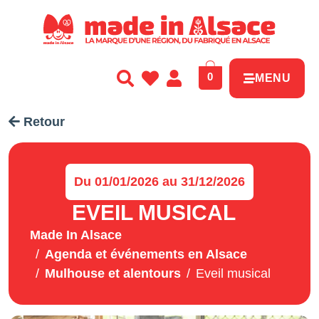
0
MENU
Retour
Du 01/01/2026 au 31/12/2026
EVEIL MUSICAL
Made In Alsace
Agenda et événements en Alsace
Mulhouse et alentours
Eveil musical