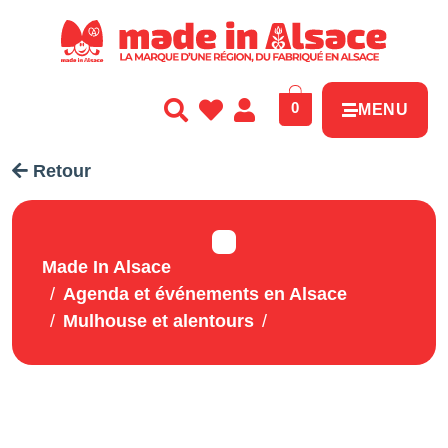
Panneau de gestion des cookies
0
MENU
Retour
Made In Alsace
Agenda et événements en Alsace
Mulhouse et alentours