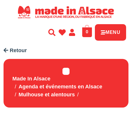
Panneau de gestion des cookies
0
MENU
Retour
Made In Alsace
Agenda et événements en Alsace
Mulhouse et alentours