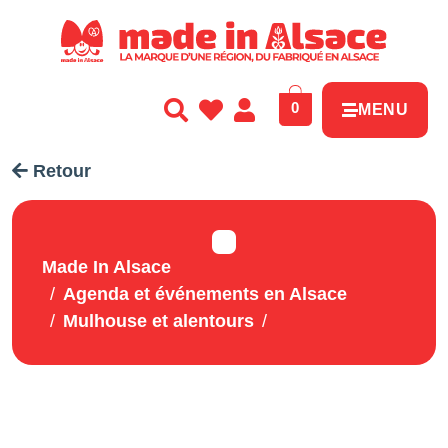
Panneau de gestion des cookies
0
MENU
Retour
Made In Alsace
Agenda et événements en Alsace
Mulhouse et alentours