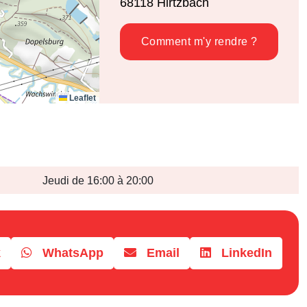
68118
Hirtzbach
Comment m'y rendre ?
Leaflet
Jeudi de 16:00 à 20:00
k
WhatsApp
Email
LinkedIn