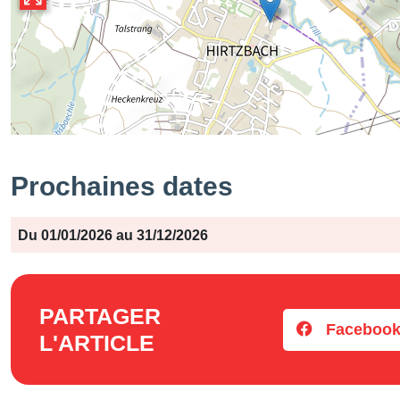
Prochaines dates
Période
Jours
Horaires
Du 01/01/2026 au 31/12/2026
PARTAGER
Faceboo
L'ARTICLE