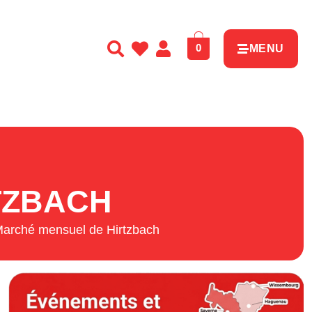
0
MENU
TZBACH
arché mensuel de Hirtzbach