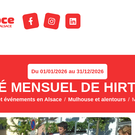
Du 01/01/2026 au 31/12/2026
 MENSUEL DE HIR
t événements en Alsace
Mulhouse et alentours
M