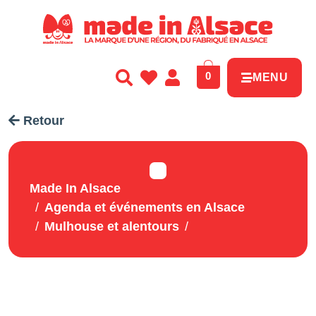
Panneau de gestion des cookies
0
MENU
Retour
Made In Alsace
Agenda et événements en Alsace
Mulhouse et alentours