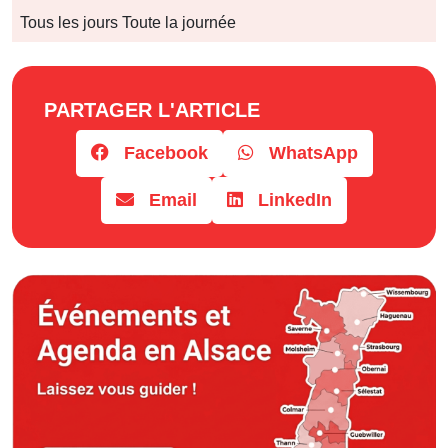
Jours
Tous les jours Toute la journée
Horaires
PARTAGER L'ARTICLE
Facebook
WhatsApp
Email
LinkedIn