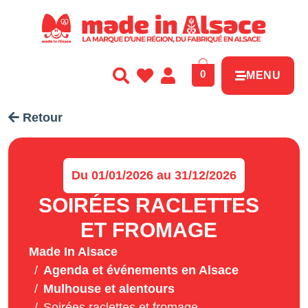
Panneau de gestion des cookies
0
MENU
Retour
Du 01/01/2026 au 31/12/2026
SOIRÉES RACLETTES
ET FROMAGE
Made In Alsace
Agenda et événements en Alsace
Mulhouse et alentours
Soirées raclettes et fromage