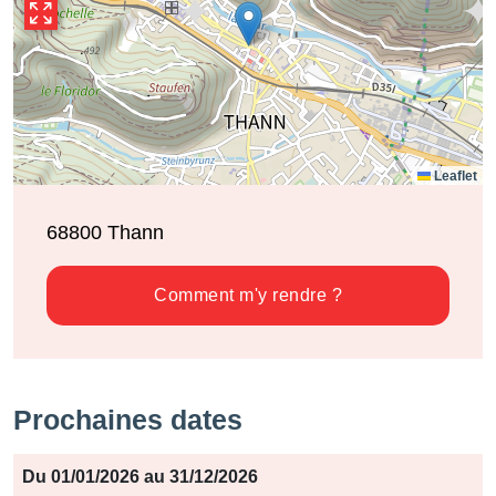
Leaflet
68800
Thann
Comment m'y rendre ?
Prochaines dates
Période
Du 01/01/2026 au 31/12/2026