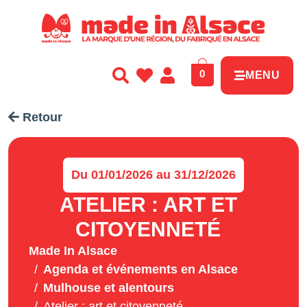
Panneau de gestion des cookies
0
MENU
Retour
Du 01/01/2026 au 31/12/2026
ATELIER : ART ET
CITOYENNETÉ
Made In Alsace
Agenda et événements en Alsace
Mulhouse et alentours
Atelier : art et citoyenneté