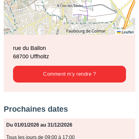
Leaflet
rue du Ballon
68700
Uffholtz
Comment m'y rendre ?
Prochaines dates
Période
Du 01/01/2026 au 31/12/2026
Jours
Tous les jours de 09:00 à 17:00