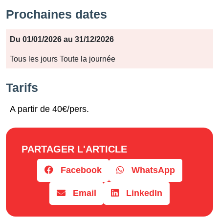
Prochaines dates
Période
Du 01/01/2026 au 31/12/2026
Jours
Tous les jours Toute la journée
Horaires
Tarifs
A partir de 40€/pers.
PARTAGER L'ARTICLE
Facebook
WhatsApp
Email
LinkedIn