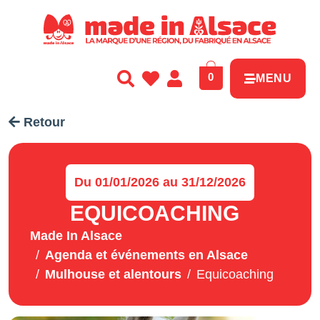
Panneau de gestion des cookies
0
MENU
Retour
Du 01/01/2026 au 31/12/2026
EQUICOACHING
Made In Alsace
Agenda et événements en Alsace
Mulhouse et alentours
Equicoaching