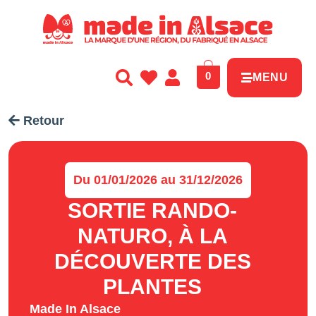
Panneau de gestion des cookies
0
MENU
Retour
Du 01/01/2026 au 31/12/2026
SORTIE RANDO-
NATURO, À LA
DÉCOUVERTE DES
PLANTES
Made In Alsace