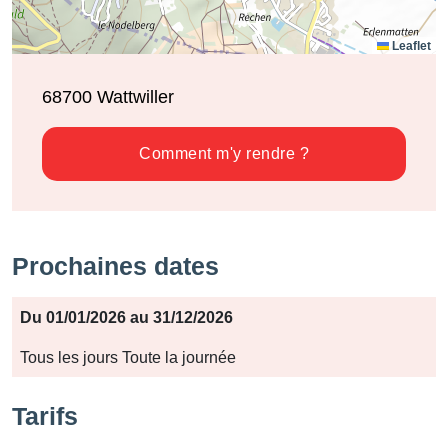
Leaflet
68700
Wattwiller
Comment m'y rendre ?
Prochaines dates
Période
Du 01/01/2026 au 31/12/2026
Jours
Tous les jours Toute la journée
Horaires
Tarifs