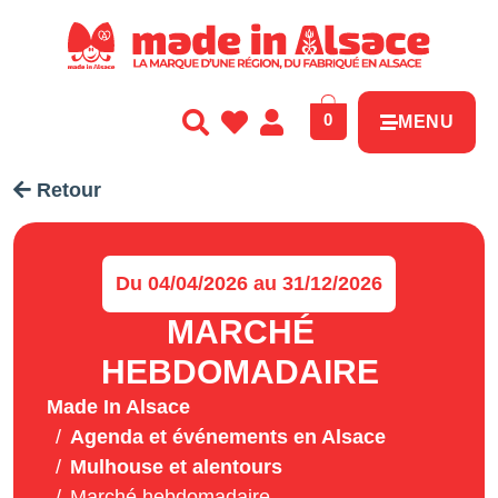
Panneau de gestion des cookies
0
MENU
Retour
Du 04/04/2026 au 31/12/2026
MARCHÉ
HEBDOMADAIRE
Made In Alsace
Agenda et événements en Alsace
Mulhouse et alentours
Marché hebdomadaire