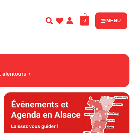
0
MENU
 alentours