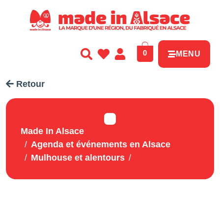
Panneau de gestion des cookies
0
MENU
Retour
Made In Alsace
Agenda et événements en Alsace
Mulhouse et alentours