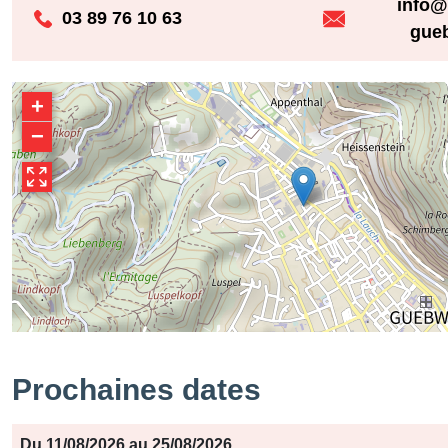
info@
03 89 76 10 63
gueb
+
−
Prochaines dates
Période
Jours
Horaires
Du 11/08/2026 au 25/08/2026