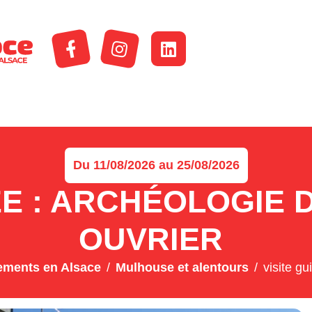
Du 11/08/2026 au 25/08/2026
ÉE : ARCHÉOLOGIE D
OUVRIER
ements en Alsace
Mulhouse et alentours
visite gu