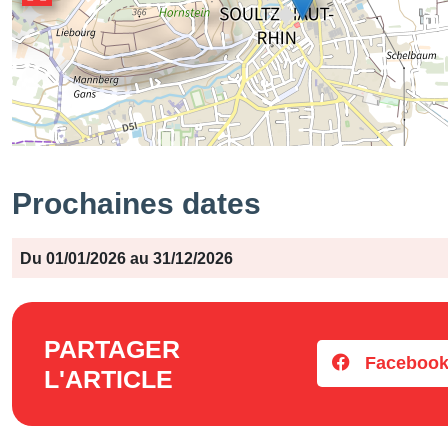
Prochaines dates
Période
Jours
Horaires
Du 01/01/2026 au 31/12/2026
PARTAGER
Faceboo
L'ARTICLE