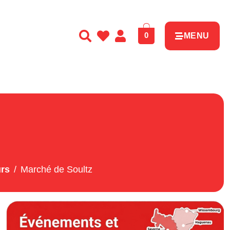
0
MENU
urs
Marché de Soultz