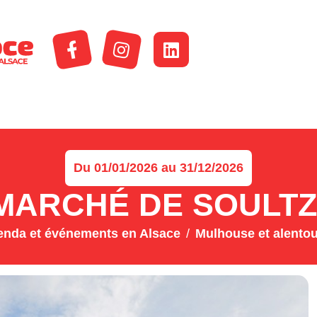
Du 01/01/2026 au 31/12/2026
MARCHÉ DE SOULTZ
nda et événements en Alsace
Mulhouse et alento