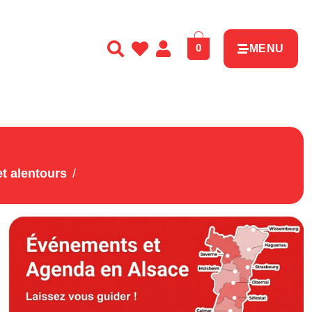
0
MENU
et alentours