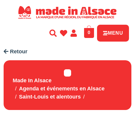
Panneau de gestion des cookies
0
MENU
Retour
Made In Alsace
Agenda et événements en Alsace
Saint-Louis et alentours