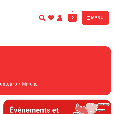
0
MENU
lentours
Marché