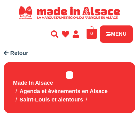
Panneau de gestion des cookies
0
MENU
Retour
Made In Alsace
Agenda et événements en Alsace
Saint-Louis et alentours