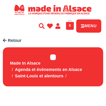
Panneau de gestion des cookies
0
MENU
Retour
Made In Alsace
Agenda et événements en Alsace
Saint-Louis et alentours