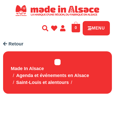
Panneau de gestion des cookies
0
MENU
Retour
Made In Alsace
Agenda et événements en Alsace
Saint-Louis et alentours