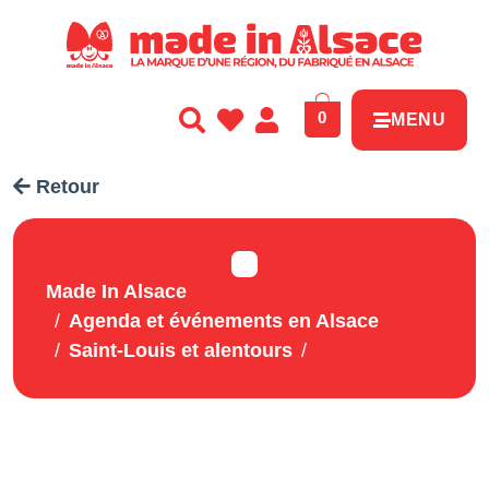
Panneau de gestion des cookies
0
MENU
Retour
Made In Alsace
Agenda et événements en Alsace
Saint-Louis et alentours