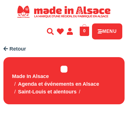
Panneau de gestion des cookies
0
MENU
Retour
Made In Alsace
Agenda et événements en Alsace
Saint-Louis et alentours