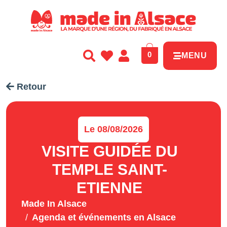
Panneau de gestion des cookies
0
MENU
Retour
Le 08/08/2026
VISITE GUIDÉE DU
TEMPLE SAINT-
ETIENNE
Made In Alsace
Agenda et événements en Alsace