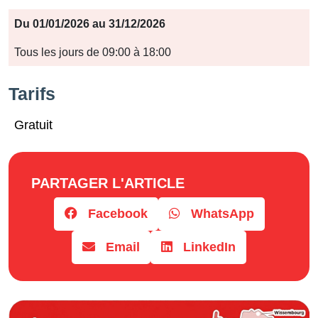
Période
Du 01/01/2026 au 31/12/2026
Jours
Tous les jours de 09:00 à 18:00
Horaires
Tarifs
Gratuit
PARTAGER L'ARTICLE
Facebook
WhatsApp
Email
LinkedIn