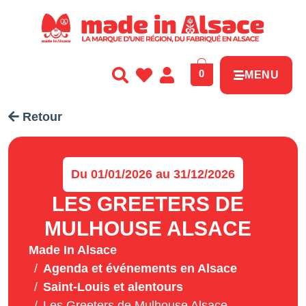
Panneau de gestion des cookies
0
MENU
Retour
Du 01/01/2026 au 31/12/2026
LES GREETERS DE
MULHOUSE ALSACE
Made In Alsace
Agenda et événements en Alsace
Saint-Louis et alentours
Les Greeters de Mulhouse Alsace