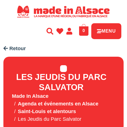
Panneau de gestion des cookies
0
MENU
Retour
LES JEUDIS DU PARC
SALVATOR
Made In Alsace
Agenda et événements en Alsace
Saint-Louis et alentours
Les Jeudis du Parc Salvator