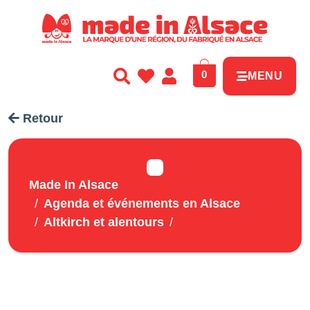
Panneau de gestion des cookies
0
MENU
Retour
Made In Alsace
Agenda et événements en Alsace
Altkirch et alentours