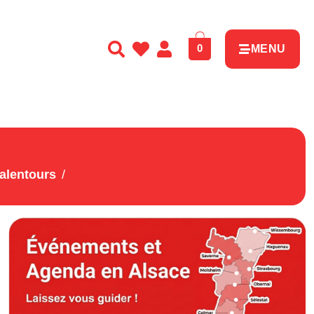
0
MENU
 alentours