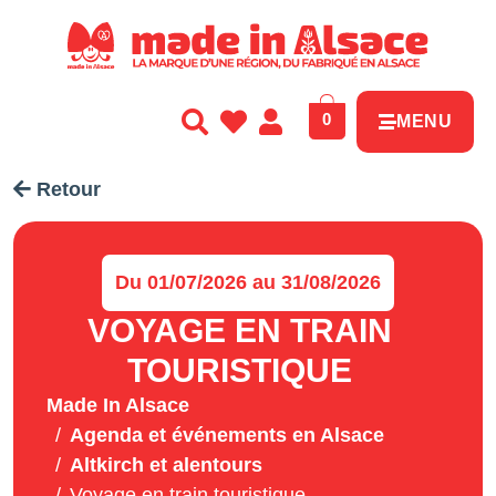
Panneau de gestion des cookies
0
MENU
Retour
Du 01/07/2026 au 31/08/2026
VOYAGE EN TRAIN
TOURISTIQUE
Made In Alsace
Agenda et événements en Alsace
Altkirch et alentours
Voyage en train touristique