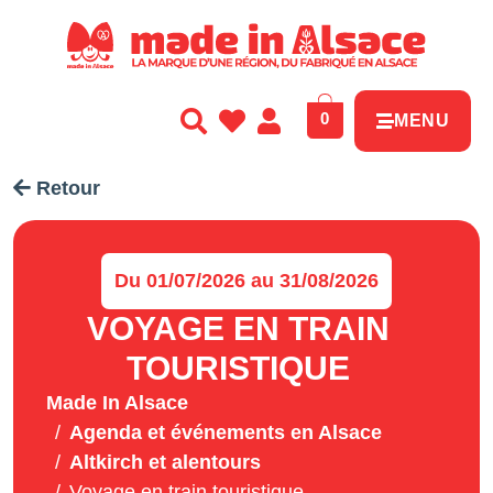
Panneau de gestion des cookies
0
MENU
Retour
Du 01/07/2026 au 31/08/2026
VOYAGE EN TRAIN
TOURISTIQUE
Made In Alsace
Agenda et événements en Alsace
Altkirch et alentours
Voyage en train touristique