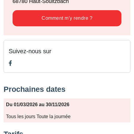
68780
Haut-Soultzbach
Comment m'y rendre ?
Suivez-nous sur
Prochaines dates
Période
Du 01/03/2026 au 30/11/2026
Jours
Tous les jours Toute la journée
Horaires
Tarifs