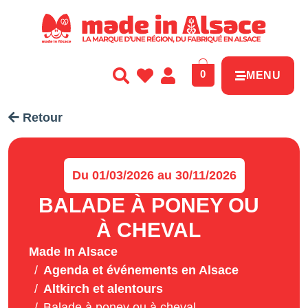
Panneau de gestion des cookies
0
MENU
Retour
Du 01/03/2026 au 30/11/2026
BALADE À PONEY OU
À CHEVAL
Made In Alsace
Agenda et événements en Alsace
Altkirch et alentours
Balade à poney ou à cheval