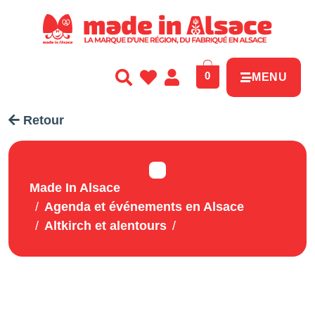
Panneau de gestion des cookies
0
MENU
Retour
Made In Alsace
Agenda et événements en Alsace
Altkirch et alentours