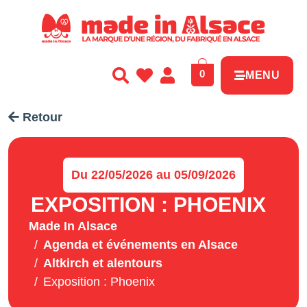
Panneau de gestion des cookies
0
MENU
Retour
Du 22/05/2026 au 05/09/2026
EXPOSITION : PHOENIX
Made In Alsace
Agenda et événements en Alsace
Altkirch et alentours
Exposition : Phoenix