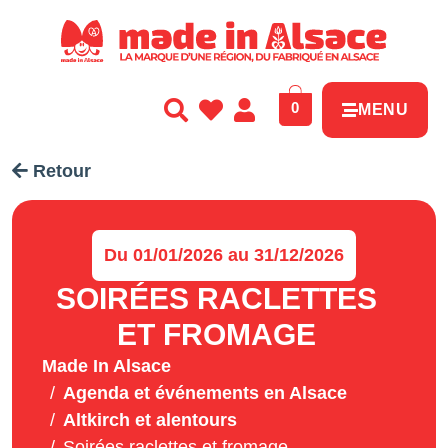
Panneau de gestion des cookies
0
MENU
Retour
Du 01/01/2026 au 31/12/2026
SOIRÉES RACLETTES
ET FROMAGE
Made In Alsace
Agenda et événements en Alsace
Altkirch et alentours
Soirées raclettes et fromage