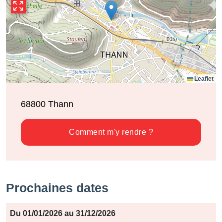
Leaflet
68800
Thann
Comment m'y rendre ?
Prochaines dates
Période
Du 01/01/2026 au 31/12/2026