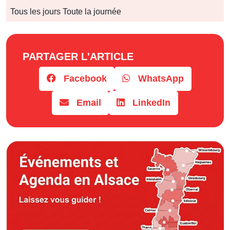
Jours
Tous les jours Toute la journée
Horaires
PARTAGER L'ARTICLE
Facebook
WhatsApp
Email
LinkedIn