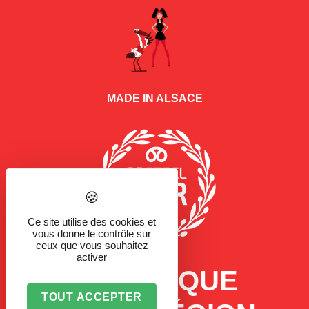
MADE IN ALSACE
Ce site utilise des cookies et
vous donne le contrôle sur
ceux que vous souhaitez
activer
LA MARQUE
TOUT ACCEPTER