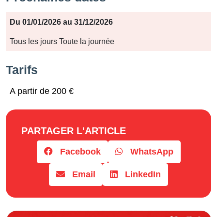
Période
Du 01/01/2026 au 31/12/2026
Jours
Tous les jours Toute la journée
Horaires
Tarifs
A partir de 200 €
PARTAGER L'ARTICLE
Facebook
WhatsApp
Email
LinkedIn