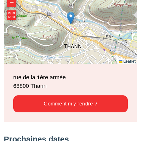
−
Leaflet
rue de la 1ère armée
68800
Thann
Comment m'y rendre ?
Prochaines dates