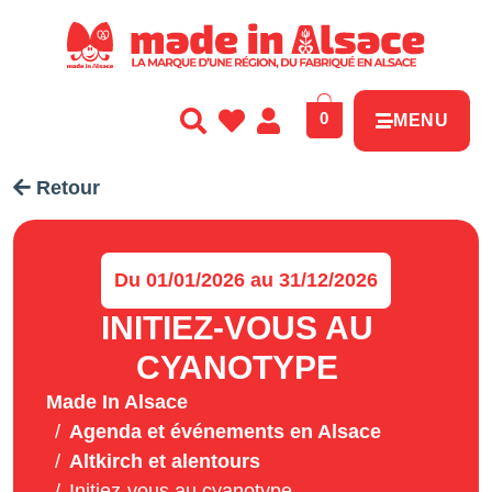
Panneau de gestion des cookies
0
MENU
Retour
Du 01/01/2026 au 31/12/2026
INITIEZ-VOUS AU
CYANOTYPE
Made In Alsace
Agenda et événements en Alsace
Altkirch et alentours
Initiez-vous au cyanotype