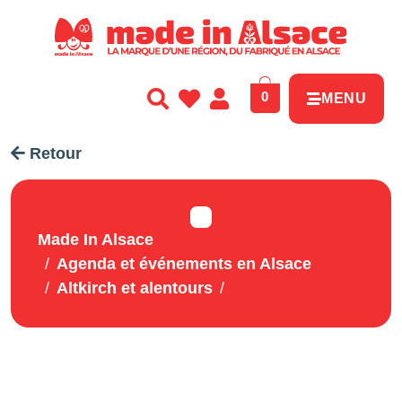
Panneau de gestion des cookies
0
MENU
Retour
Made In Alsace
Agenda et événements en Alsace
Altkirch et alentours