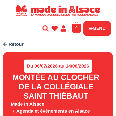
Panneau de gestion des cookies
0
MENU
Retour
Du 06/07/2026 au 14/08/2026
MONTÉE AU CLOCHER
DE LA COLLÉGIALE
SAINT THIÉBAUT
Made In Alsace
Agenda et événements en Alsace