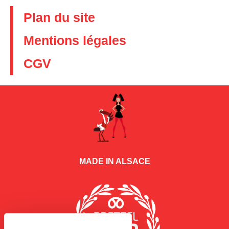
Plan du site
Mentions légales
CGV
MADE IN ALSACE