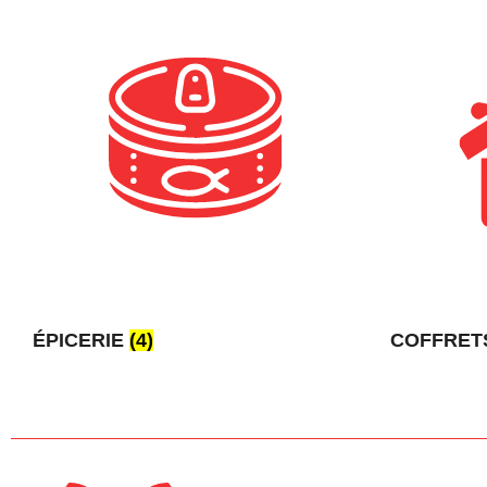
ÉPICERIE
(4)
COFFRET